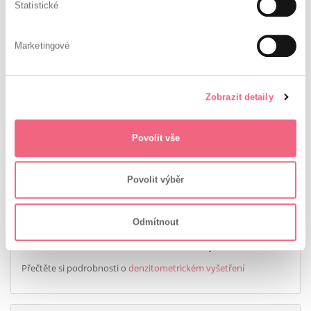
Statistické
PŘIJÍMÁME NOVÉ PACIENTKY
Stále přijímáme nové pacientky.
Marketingové
Před první návštěvou nám laskavě zavolejte na naše telefonní
číslo 773 461 570.
1.12.2017
Zuzana Kováříková
Zobrazit detaily
Povolit vše
NOVÉ SLUŽBY
Povolit výběr
Kostní denzitometrie
Odmítnout
Rychlá a bezbolestná metoda, která určuje hustotu minerálů
v kosti a hustotu kostní tkáně. Pro muže i ženy.
Přečtěte si podrobnosti o
denzitometrickém vyšetření