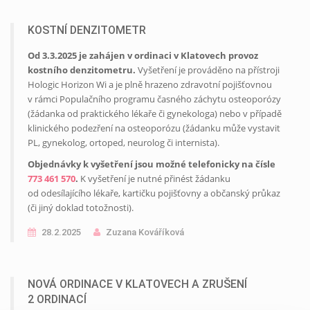
KOSTNÍ DENZITOMETR
Od 3.3.2025 je zahájen v ordinaci v Klatovech provoz
kostního denzitometru.
Vyšetření je prováděno na přístroji
Hologic Horizon Wi a je plně hrazeno zdravotní pojišťovnou
v rámci Populačního programu časného záchytu osteoporózy
(žádanka od praktického lékaře či gynekologa) nebo v případě
klinického podezření na osteoporózu (žádanku může vystavit
PL, gynekolog, ortoped, neurolog či internista).
Objednávky k vyšetření jsou možné telefonicky na čísle
773 461 570
.
K vyšetření je nutné přinést žádanku
od odesílajícího lékaře, kartičku pojišťovny a občanský průkaz
(či jiný doklad totožnosti).
28.2.2025
Zuzana Kováříková
NOVÁ ORDINACE V KLATOVECH A ZRUŠENÍ
2 ORDINACÍ