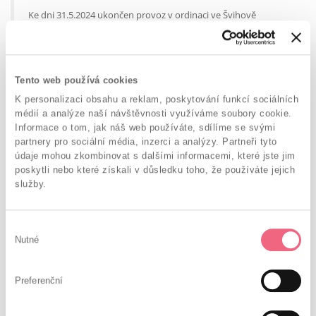
Ke dni 31.5.2024 ukončen provoz v ordinaci ve Švihově
a v Plánici. Od 1.6.2024 nově zahájen provoz v ordinaci
v Klatovech.
Všechny pacientky ze zrušených ordinací
zůstávají v naší péči.
Zdravotnická dokumentace bude
přesunuta do nové ambulance v Klatovech.
Tento web používá cookies
K personalizaci obsahu a reklam, poskytování funkcí sociálních
14.6.2024
Zuzana Kováříková
médií a analýze naší návštěvnosti využíváme soubory cookie.
Informace o tom, jak náš web používáte, sdílíme se svými
partnery pro sociální média, inzerci a analýzy. Partneři tyto
PŘEVOD NA S.R.O. A ZRUŠENÍ 3 ORDINACÍ
údaje mohou zkombinovat s dalšími informacemi, které jste jim
poskytli nebo které získali v důsledku toho, že používáte jejich
Od 3.9.2018 je ordinace převedena na s.r.o. Současně s tímto
služby.
převodem došlo k ukončení 3 ordinací - Janovice nad Úhlavou,
Měčín a Chudenice.
Všechny pacientky ze zrušených
ordinací zůstávají v naší péči
a jejich zdravotní
Výběr
dokumentace bude přesunuta do gynekologické ordinace
Nutné
souhlasu
dle jejich výběru.
3.9.2018
Zuzana Kováříková
Preferenční