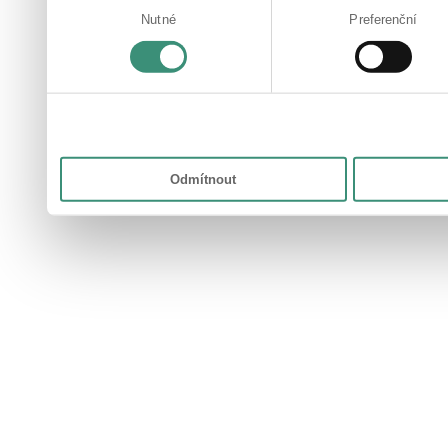
které získali v důsledku toho,
Nutné
Preferenční
souhlasu
Odmítnout