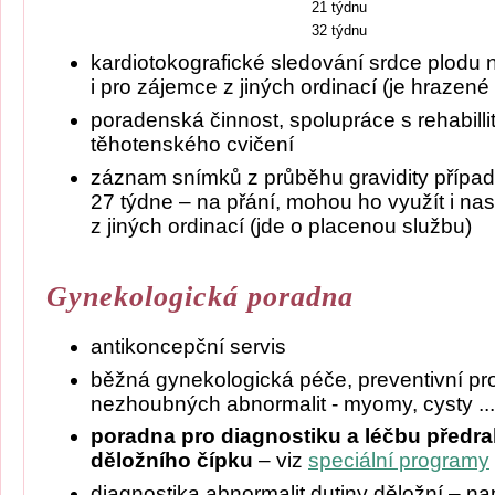
21 týdnu
32 týdnu
kardiotokografické sledování srdce plodu n
i pro zájemce z jiných ordinací (je hrazené
poradenská činnost, spolupráce s rehabilli
těhotenského cvičení
záznam snímků z průběhu gravidity přípa
27 týdne – na přání, mohou ho využít i na
z jiných ordinací (jde o placenou službu)
Gynekologická poradna
antikoncepční servis
běžná gynekologická péče, preventivní pro
nezhoubných abnormalit - myomy, cysty ...
poradna pro diagnostiku a léčbu před
děložního čípku
– viz
speciální programy
diagnostika abnormalit dutiny děložní – na