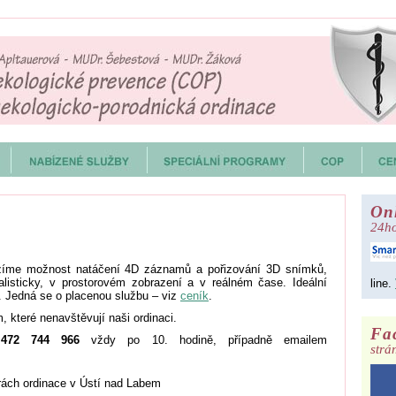
On
24ho
ízíme možnost natáčení 4D záznamů a pořizování 3D snímků,
listicky, v prostorovém zobrazení a v reálném čase. Ideální
line.
t. Jedná se o placenou službu – viz
ceník
.
 které nenavštěvují naši ordinaci.
Fa
e
472 744 966
vždy po 10. hodině, případně emailem
strá
rách ordinace v Ústí nad Labem