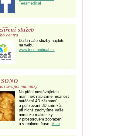
Teesmedical
šíření služeb
ho centra
Další naše služby najdete
na webu
www.teesmedical.cz
 SONO
nastávající maminky
Na přání nastávajících
maminek nabízíme možnost
natáčení 4D záznamů
a pořizování 3D snímků,
při nichž zachytíme Vaše
miminko realisticky,
v prostorovém zobrazení
a v reálném čase.
Více