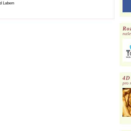
ad Labem
Roz
naše
4D
pro 