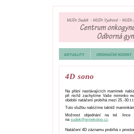
4D sono
Na přání nastávajících maminek nab
při nichž zachytíme Vaše miminko rea
období natáčení probíhá mezi 25.-30.t.
Tuto službu nabízíme taktéž maminkám,
Možnost objednání na tel. linc
na
sudek@gynekolog.cz
.
Natáčení 4D záznamu probíhá v prosto