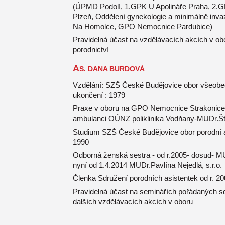
(ÚPMD Podolí, 1.GPK U Apolináře Praha, 2.
Plzeň, Oddělení gynekologie a minimálně inva
Na Homolce, GPO Nemocnice Pardubice)
Pravidelná účast na vzdělávacích akcích v ob
porodnictví
A
S. DANA BURDOVÁ
Vzdělání: SZŠ České Budějovice obor všeobec
ukončení : 1979
Praxe v oboru na GPO Nemocnice Strakonice,
ambulanci OÚNZ poliklinika Vodňany-MUDr.Š
Studium SZŠ České Budějovice obor porodní a
1990
Odborná ženská sestra - od r.2005- dosud- M
nyní od 1.4.2014 MUDr.Pavlína Nejedlá, s.r.o.
Členka Sdružení porodních asistentek od r. 2
Pravidelná účast na seminářích pořádaných 
dalších vzdělávacích akcích v oboru