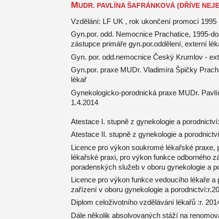
M
UDR. PAVLÍNA ŠAFRÁNKOVÁ (DŘÍVE NEJ
Vzdělání: LF UK , rok ukončení promocí 1995
Gyn.por. odd. Nemocnice Prachatice, 1995-dos
zástupce primáře gyn.por.oddělení, externí lék
Gyn. por. odd.nemocnice Český Krumlov - exte
Gyn.por. praxe MUDr. Vladimíra Špičky Pracha
lékař
Gynekologicko-porodnická praxe MUDr. Pavlína
1.4.2014
Atestace I. stupně z gynekologie a porodnictví
Atestace II. stupně z gynekologie a porodnictví
Licence pro výkon soukromé lékařské praxe, p
lékařské praxi, pro výkon funkce odborného z
poradenských služeb v oboru gynekologie a po
Licence pro výkon funkce vedoucího lékaře a
zařízení v oboru gynekologie a porodnictví:r.2
Diplom celoživotního vzdělávání lékařů :r. 201
Dále několik absolvovaných stáží na renomov