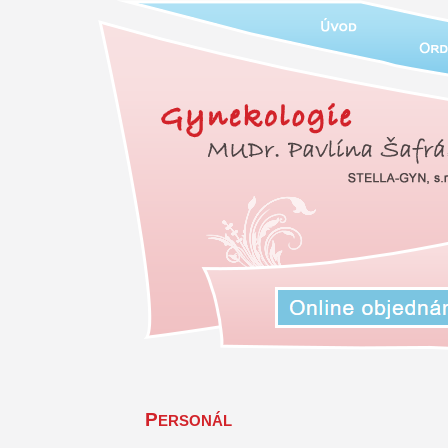
P
ERSONÁL