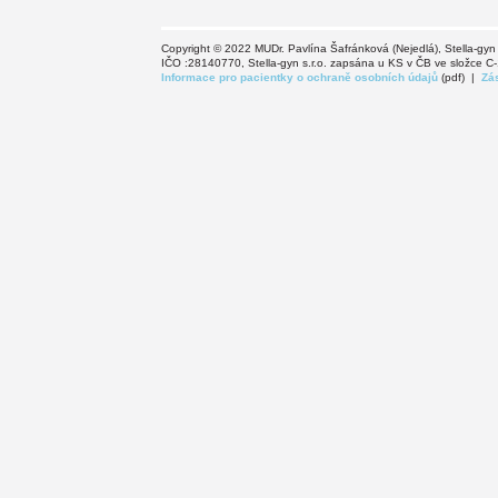
Copyright © 2022 MUDr. Pavlína Šafránková (Nejedlá), Stella-gyn
IČO :28140770, Stella-gyn s.r.o. zapsána u KS v ČB ve složce C
Informace pro pacientky o ochraně osobních údajů
(pdf) |
Zá