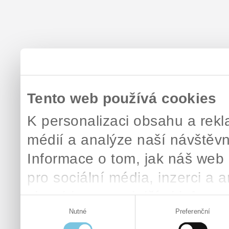
Tento web používá cookies
K personalizaci obsahu a rekl
médií a analýze naší návštěv
Informace o tom, jak náš web 
pro sociální média, inzerci a 
zkombinovat s dalšími informac
Výběr
které získali v důsledku toho, 
Nutné
Preferenční
souhlasu