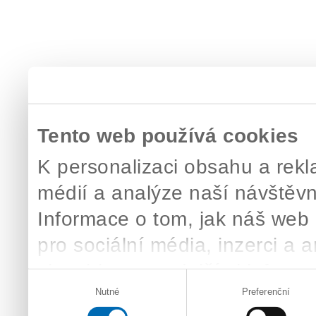
Tento web používá cookies
K personalizaci obsahu a rekl
médií a analýze naší návštěv
Informace o tom, jak náš web 
pro sociální média, inzerci a 
zkombinovat s dalšími informac
Výběr
které získali v důsledku toho, 
Nutné
Preferenční
souhlasu