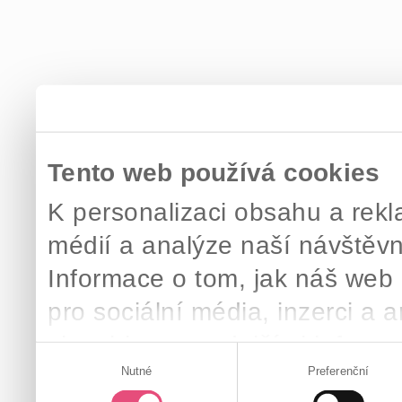
Tento web používá cookies
K personalizaci obsahu a rekl
médií a analýze naší návštěv
Informace o tom, jak náš web 
pro sociální média, inzerci a 
zkombinovat s dalšími informac
Výběr
které získali v důsledku toho, 
Nutné
Preferenční
souhlasu