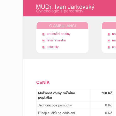
ordinační hodiny
na
lékař a sestra
na
aktuality
ce
CENÍK
Možnost volby ročního
500 Kč
poplatku
Jednorázové pomůcky
0 Kč
Předpis léků na oddálení
0 Kč