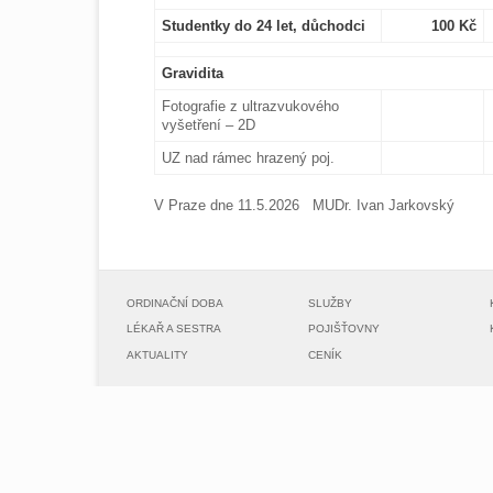
Studentky do 24 let, důchodci
100 Kč
Gravidita
Fotografie z ultrazvukového
vyšetření – 2D
UZ nad rámec hrazený poj.
V Praze dne 11.5.2026 MUDr. Ivan Jarkovský
ORDINAČNÍ DOBA
SLUŽBY
LÉKAŘ A SESTRA
POJIŠŤOVNY
AKTUALITY
CENÍK