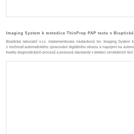
Imaging System k metodice ThinPrep PAP testu v Bioptické l
Bioptická laboratoř s.r.o. implementovala nástavbový tzv. Imaging System
s možností automatického zpracování digitálního obrazu a napojení na automa
kvalitu diagnostických procesů a posouvá standardy v detekci cervikálních lézí