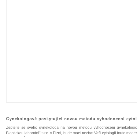
Gynekologové poskytující novou metodu vyhodnocení cytol
Zeptejte se svého gynekologa na novou metodu vyhodnocení gynekologické
Bioptickou laboratoří s.r.o. v Plzni, bude moci nechat Vaši cytologii touto mo