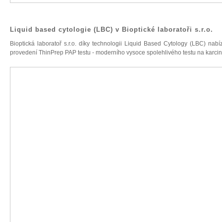
Liquid based cytologie (LBC) v Bioptické laboratoři s.r.o.
Bioptická laboratoř s.r.o. díky technologii Liquid Based Cytology (LBC) na
provedení ThinPrep PAP testu - moderního vysoce spolehlivého testu na karci