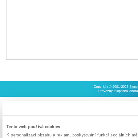
Copyright © 2001-2026
Biopti
Provozuje Bioptická labora
Tento web používá cookies
K personalizaci obsahu a reklam, poskytování funkcí sociálních mé