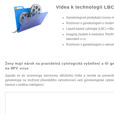
Videa k technologii LB
Gynekologové poskytující novou m
Rozhovor s gynekologem o moderní
Liquid based cytologie (LBC) v Biop
Imaging System k metodice ThinPre
laboratoři s.r.o.
Rozhovor s gynekologem o rakovi
Ženy mají nárok na pravidelná cytologická vyšetření a tři g
na HPV virus
Zapojte se do screeningu karcinomu děložního hrdla a nechte se preventiv
gynekologa na možnost přesnějšího vyhodnocení vaší gynekologické cytolog
Genius s umělou inteligencí.