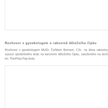
Rozhovor s gynekologem o rakovině děložního čípku
Rozhovor s gynekologem MUDr. Čeňkem Bornem, CSc. na téma rakoviny 
vysoce spolehlivého testu na karcinom děložního čípku, založeného na techn
tzv. ThinPrep Pap testu.